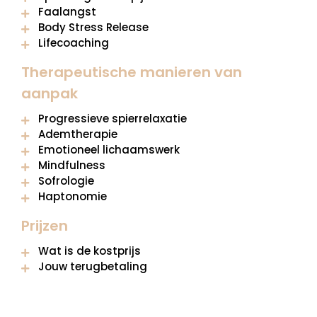
Faalangst
Body Stress Release
Lifecoaching
Therapeutische manieren van
aanpak
Progressieve spierrelaxatie
Ademtherapie
Emotioneel lichaamswerk
Mindfulness
Sofrologie
Haptonomie
Prijzen
Wat is de kostprijs
Jouw terugbetaling