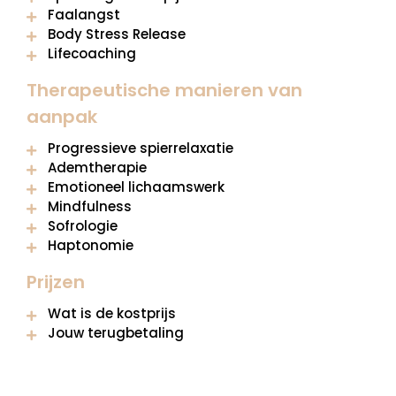
Faalangst
Body Stress Release
Lifecoaching
Therapeutische manieren van
aanpak
Progressieve spierrelaxatie
Ademtherapie
Emotioneel lichaamswerk
Mindfulness
Sofrologie
Haptonomie
Prijzen
Wat is de kostprijs
Jouw terugbetaling